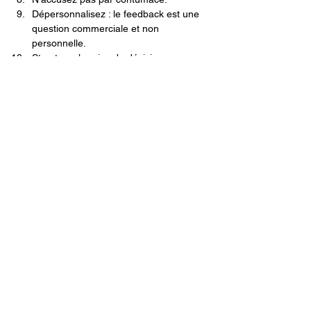
Dépersonnalisez : le feedback est une 
question commerciale et non 
personnelle.
Structurer la prise de décision.
Previous
All News
Next
Original File
Stratégies de développement
Guttman, Inc.