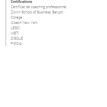
Certifications
Certificat de coaching professionnel,
Zicklin School of Business, Baruch
College
iCoach New York
L'ESCI
MBTI
DISQUE
FIRO-b
Auteur
Co-auteur de « Gérer les talents
lorsque vous préférez gérer votre
entreprise » et « Assimiler les
nouveaux employés pour gérer vos
risques », Hedgeworld.com
Discours
Le Conseil de la Conférence
Lien
Maladies asymptomatiques