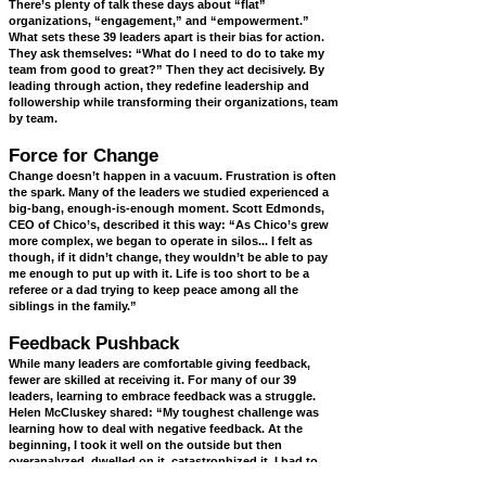
There’s plenty of talk these days about “flat”
organizations, “engagement,” and “empowerment.”
What sets these 39 leaders apart is their bias for action.
They ask themselves: “What do I need to do to take my
team from good to great?” Then they act decisively. By
leading through action, they redefine leadership and
followership while transforming their organizations, team
by team.
Force for Change
Change doesn’t happen in a vacuum. Frustration is often
the spark. Many of the leaders we studied experienced a
big-bang, enough-is-enough moment. Scott Edmonds,
CEO of Chico’s, described it this way: “As Chico’s grew
more complex, we began to operate in silos... I felt as
though, if it didn’t change, they wouldn’t be able to pay
me enough to put up with it. Life is too short to be a
referee or a dad trying to keep peace among all the
siblings in the family.”
Feedback Pushback
While many leaders are comfortable giving feedback,
fewer are skilled at receiving it. For many of our 39
leaders, learning to embrace feedback was a struggle.
Helen McCluskey shared: “My toughest challenge was
learning how to deal with negative feedback. At the
beginning, I took it well on the outside but then
overanalyzed, dwelled on it, catastrophized it. I had to
learn to lighten up.” My takeaway? Inner struggles build