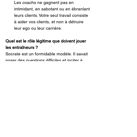
Les coachs ne gagnent pas en 
intimidant, en sabotant ou en ébranlant 
leurs clients. Votre seul travail consiste 
à aider vos clients, et non à détruire 
leur ego ou leur carrière.
Quel est le rôle légitime que doivent jouer 
les entraîneurs ?
Socrate est un formidable modèle. Il savait 
poser des questions difficiles et inciter à 
l’introspection, mais ses solutions étaient 
fondées sur la réalité empirique.
Pour mémoire
Pour des entretiens avec Howard Guttman 
ou pour discuter d'autres possibilités 
éditoriales, contactez Peter Tobia, Market 
Access, au 215-402-0731 ou par e-mail 
à 
pmtma@aol.com
 .
Stratégies de développement Guttman, Inc.