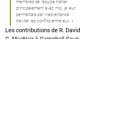
membres de l’équipe traiter 
principalement avec moi, je leur 
permettais par inadvertance 
d’éviter les conflits entre eux. »
Les contributions de R. David 
C. MacNair à Campbell Soup
R. David C. MacNair a été directeur 
technique chez Campbell Soup Company. 
À ce titre, il a joué un rôle déterminant dans 
le développement de 
« Intelligent Quisine » 
(IQ)
 , une gamme de repas enrichis en 
nutriments visant à apporter des bienfaits 
thérapeutiques pour des maladies telles 
que l'hypercholestérolémie, la glycémie et 
la tension artérielle.
Sous la direction de MacNair :
Campbell a investi environ 55 millions 
de dollars sur sept ans dans le projet 
IQ.