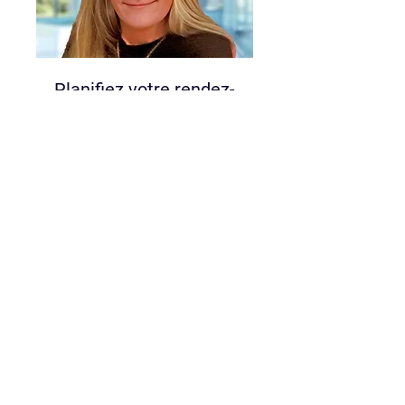
Planifiez votre rendez-
vous
Disponible en ligne
Découvrez nos services et
apprenez à améliorer vos
compétences en leadership.
15 min
Réserver