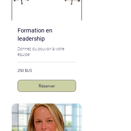
Formation en
leadership
Donnez du pouvoir à votre
équipe
250
250 $US
dollars
des
États-
Unis
Réserver