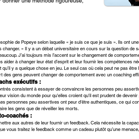
eur donner une méthode rigoureuse,
ophie de Popeye selon laquelle « je suis ce que je suis ». Ils ont une
 changer. » Il y a un débat universitaire en cours sur la question de 
beaucoup. J’ai toujours mis l’accent sur le changement de comporte
aider à changer leur état d’esprit et leur fournir les compétences n
qu’il y a quelque chose en jeu. Le seul cas où cela peut ne pas être le 
art des gens peuvent changer de comportement avec un coaching effi
achs exécutifs :
encontrés consistent à essayer de convaincre les personnes peu assert
leur vision du monde pour qu'elles croient qu'il est prudent de devenir
s. Les personnes peu assertives ont peur d'être authentiques, ce qui co
 taire les gens que de réveiller les morts.
to-coachés :
mettre aux autres de leur fournir un feedback. Cela nécessite la capa
rsque vous traitez le feedback comme un cadeau plutôt qu’une menace, 