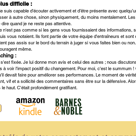
us difficile :
je suis capable d’écouter activement et d’être présente avec quelqu’
passer à autre chose, sinon physiquement, du moins mentalement. Le
 dire quand je ne reste pas attentive.
 n'est pas comme si les gens vous fournissaient des informations, s
is vous notaient. Ils font partie de votre équipe d'entraîneurs et sont 
estent pas assis sur le bord du terrain à juger si vous faites bien ou non
couragent même.
ching :
il s'est fixée. Je lui donne mon avis et celui des autres ; nous discuto
à voir l'impact positif du changement. Pour moi, c'est le summum ! C
u'il devait faire pour améliorer ses performances. Le moment de vérité e
nt, vif et a sollicité des commentaires sans être sur la défensive. Alors
s le haut. C'était profondément gratifiant.