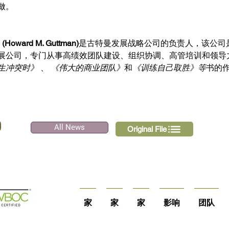
做。
oward M. Guttman)
是古特曼发展战略公司的负责人，该公司
展公司，专门从事高绩效团队建设、组织协调、高管培训和领导
生冲突时》
 、 
《伟大的商业团队》
和
《训练自己取胜》等
书的
All News
Original File
家
家
家
影响
团队