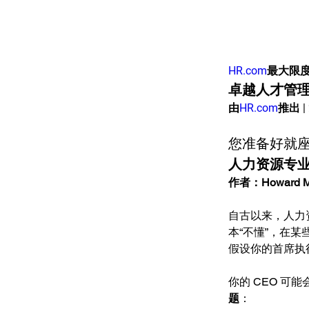
HR.com
最大限
卓越人才管
由
HR.com
推出 | 
您准备好就
人力资源专
作者：Howard M
自古以来，人力资
本“不懂”，在
假设你的首席执
你的 CEO 
题
：