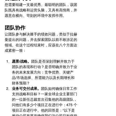
您需要组建一支最优秀、最聪明的团队，该团
队既具有战略和运营头脑，又具有高情商，并
愿意在横向、苛刻的环境中发挥作用。
团队协作
让团队参与解决棘手的绩效问题，类似于拉赫
曼提出的问题，并去探索团队以前不敢涉足的
领域。在这个过程结束时，应该在八个方面达
成紧密一致：
愿景/战略。
团队是否深刻理解并致力于
团队的表现和行动？是否明确并致力于业
务的未来发展方向：竞争优势、关键产
品/市场选择、所需能力以及长期增长和
财务预期？
业务可交付成果。
团队如何确保日常工作
支持战略和目标？一家全球企业主要部门
的一位新任总裁首次召集他的高级团队，
问他们有多少个项目正在进行中：475 个
项目正在进行中。他的回答是：“以下是
推动公司发展并确保我们与公司目标保持