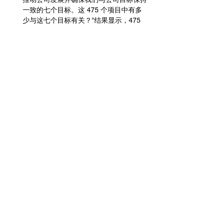
一致的七个目标。这 475 个项目中有多
少与这七个目标有关？”结果显示，475 
个项目中只有 33 个与目标一致。首席执
行官回答说：“重新评估 442 个非战略项
目！”
角色和职责。
全球团队经常会提出一个令
人生畏的问题：“这到底是谁的工作？”因
为经常存在重叠和角色不明确。除非你对
答案非常清楚，否则你就会陷入地盘之
争，你的组织就会分裂。
协议。决策
如何制定以及如何做出决策，
这通常会带来很大困惑，尤其是在全球团
队中。避免这种情况的一种方法是制定并
商定决策协议。例如：
重要决策将如何做出：单方面、合作
还是协商一致？
会向谁咨询信息？咨询意见？
谁将做出最终决定？
谁来执行这一决定？还必须商定解决
冲突的协议，例如处理三角测量的协
议。