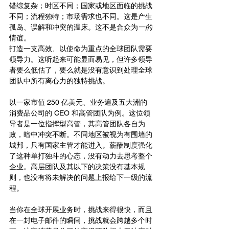
错综复杂；时区不同；国家或地区面临的挑战
不同；流程独特；市场需求也不同。这是产生
孤岛、误解和冲突的温床。这不是合众为
一的
情谊。
打造一支高效、以使命为重点的全球团队需要
领导力。这听起来可能显而易见，但许多领导
者要么低估了，要么就是没有意识到处理全球
团队中所有离心力的独特挑战。
以一家市值 250 亿美元、业务遍及五大洲的
消费品公司的 CEO 和高管团队为例。这位领
导者是一位指挥型高管，其高管团队各自为
政，暗中冲突不断。不同地区被视为有围墙的
城邦，只有国家主管才能进入。薪酬制度强化
了这种单打独斗的心态，没有动力去思考整个
企业。高层团队及其以下的决策没有基本规
则，也没有将未解决的问题上报给下一级的流
程。
当你在全球开展业务时，挑战来得很快，而且
在一封电子邮件的瞬间，挑战就会跨越多个时