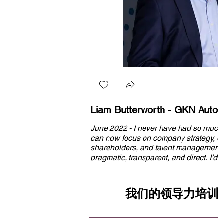
Liam Butterworth - GKN Auto
June 2022 - I never have had so muc
can now focus on company strategy, 
shareholders, and talent management.
pragmatic, transparent, and direct. 
approach without hesitation to any s
GDS came in with a very practical, 
approach and worked intimately with 
我们的领导力培
a huge difference for me, my team, a