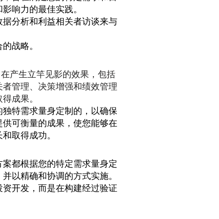
和影响力的最佳实践。
数据分析和利益相关者访谈来与
合的战略。
时，旨在产生立竿见影的效果，包括
关者管理、决策增强和绩效管理
取得成果。
David Swers - Glen Raven, Inc.
的独特需求量身定制的，以确保
提供可衡量的成果，使您能够在
ved top- and
February 2021 - We moved from being a tradit
长和取得成功。
delivering top-tier
company to where we are today because of our
adapt and adjust. I’ve become clearer and m
huge impact. It
communicating the vision and strategy of the
方案都根据您的特定需求量身定
pticism soon
along with my goals, expectations, and the t
，并以精确和协调的方式实施。
to get there. I’m much more focused and resul
投资开发，而是在构建经过验证
The team has also become much more focus
pushing ourselves.