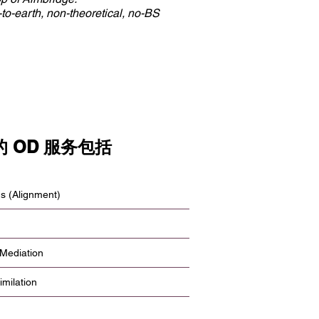
to-earth, non-theoretical, no-BS
regardless of how you work: 
tion development and change. GDS
some combination of both. 
r, resource, and ally in helping to
peers accountable, being 
 forward. GDS does real work that
is the best way to engage
organization to achieve fas
 OD 服务包括
s (Alignment)
 Mediation
milation