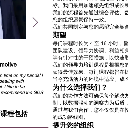
标。我们采用加速领先组织成长
我们的流程首先通过综合评估、
您的组织愿景保持一致。
我们共同制定与您的愿望完全契
期望
每门课程时长为 4 至 16 小
团队建设、领导力协调、利益相
等有针对性的干预措施，以快速
motive
Volker Kuhn - Reckitt
我们的领导力培训课程是根据您
获得最佳效果。每门课程都旨在
h time on my hands! I
October 2024 - We’ve significantly impro
当今充满活力的环境中适应、成
dealing with
bottom-line business growth, consistently 
为什么选择我们？
 I like to be
industry growth and profitability. The Guttman approach to
I’d recommend the GDS
coaching “in the flow” of meetings had a 
我们的协作方法可确保每个解决
enior team.
was an eye-opening experience. Our ske
制，以数据驱动的洞察力为后盾
hands-on, human
dissolved as we saw the magic.
the team. It has made
通过与我们合作，您不仅仅是在
训课程包括
nd our organization.
的成功路线图。
提升您的组织