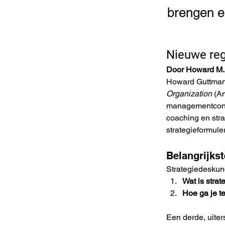
brengen e
Nieuwe reg
Door Howard M.
Howard Guttman,
Organization
 (A
managementconsu
coaching en stra
strategieformule
Belangrijkst
Strategiedeskund
Wat is strat
Hoe ga je t
Een derde, uiter