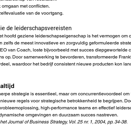
 omgaan met conflicten.
zelfevaluatie van de voortgang.
zie de leiderschapsvereisten
et hoofd geziene leiderschapseigenschap is het vermogen om c
n zelfs de meest innovatieve en zorgvuldig geformuleerde stra
EO van Coach, loste bijvoorbeeld met succes diepgewortelde cul
ms op. Door samenwerking te bevorderen, transformeerde Frankf
deel, waardoor het bedrijf consistent nieuwe producten kon lan
altijd
erpe strategie is essentieel, maar om concurrentievoordeel om te
nieuwe regels voor strategische betrokkenheid te begrijpen. Do
robleemoplossing, high-performance teams en effectief leidersc
dynamische omgevingen en duurzaam succes nastreven.
et Journal of Business Strategy, Vol. 25 nr. 1, 2004, pp. 34-38.