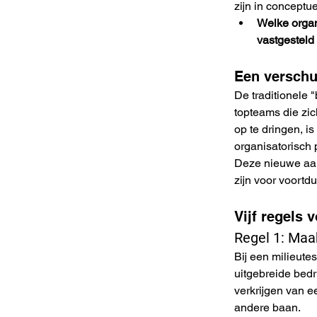
zijn in conceptue
Welke organ
vastgestel
Een verschu
De traditionele 
topteams die zic
op te dringen, i
organisatorisch 
Deze nieuwe aan
zijn voor voortd
Vijf regels 
Regel 1: Maa
Bij een milieut
uitgebreide bedr
verkrijgen van e
andere baan.