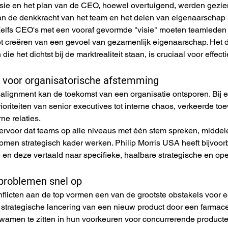
sie en het plan van de CEO, hoewel overtuigend, werden gezien
n de denkkracht van het team en het delen van eigenaarschap bi
 Zelfs CEO's met een vooraf gevormde "visie" moeten teamleden b
 creëren van een gevoel van gezamenlijk eigenaarschap. Het d
ie het dichtst bij de marktrealiteit staan, is cruciaal voor effect
g voor organisatorische afstemming
alignment kan de toekomst van een organisatie ontsporen. Bij ee
rioriteiten van senior executives tot interne chaos, verkeerde to
e relaties.
ervoor dat teams op alle niveaus met één stem spreken, middele
men strategisch kader werken. Philip Morris USA heeft bijvoor
e en deze vertaald naar specifieke, haalbare strategische en op
 problemen snel op
licten aan de top vormen een van de grootste obstakels voor ee
 strategische lancering van een nieuw product door een farmace
wamen te zitten in hun voorkeuren voor concurrerende producte