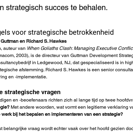
n strategisch succes te behalen.
els voor strategische betrokkenheid
 Guttman en Richard S. Hawkes
 auteur van 
When Goliaths Clash: Managing Executive Conflict
macom, 2003), is de directeur van Guttman Development Strateg
ltancybedrijf in Ledgewood, NJ, dat gespecialiseerd is in hig
tegische afstemming. Richard S. Hawkes is een senior consultant 
ring en -implementatie.
e strategische vragen
igen en -beoefenaars richten zich al lange tijd op twee hoofdv
egie?
 Met andere woorden, wat vormt een legitieme verklaring va
e werk bij het bepalen en implementeren van een strategie?
st belangrijke vraag wordt echter vaak over het hoofd gezien d