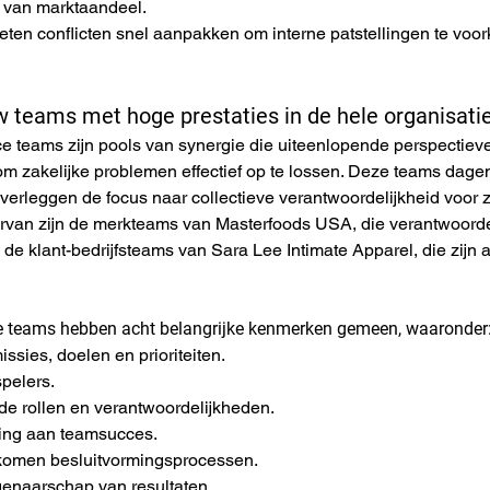
es van marktaandeel.
ten conflicten snel aanpakken om interne patstellingen te voor
w teams met hoge prestaties in de hele organisati
e teams zijn pools van synergie die uiteenlopende perspectiev
zakelijke problemen effectief op te lossen. Deze teams dagen 
n verleggen de focus naar collectieve verantwoordelijkheid voor z
van zijn de merkteams van Masterfoods USA, die verantwoordeli
n de klant-bedrijfsteams van Sara Lee Intimate Apparel, die zijn
 teams hebben acht belangrijke kenmerken gemeen, waaronder
issies, doelen en prioriteiten.
spelers.
de rollen en verantwoordelijkheden.
ing aan teamsucces.
omen besluitvormingsprocessen.
enaarschap van resultaten.