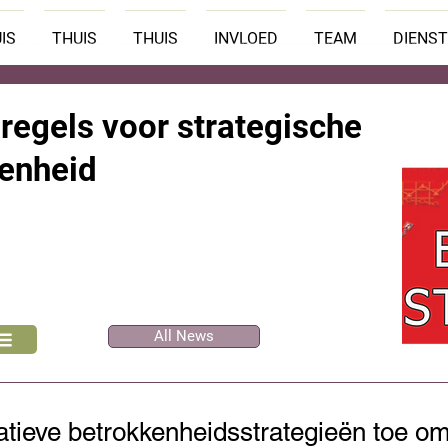
IS
THUIS
THUIS
INVLOED
TEAM
DIENS
regels voor strategische
enheid
All News
atieve betrokkenheidsstrategieën toe om