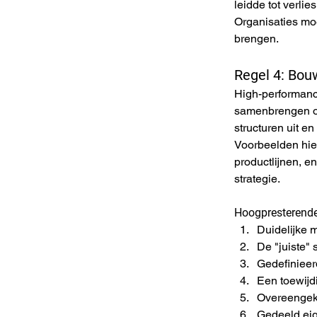
leidde tot verli
Organisaties moe
brengen.
Regel 4: Bou
High-performanc
samenbrengen om 
structuren uit e
Voorbeelden hier
productlijnen, e
strategie.
Hoogpresterende
Duidelijke m
De "juiste" 
Gedefinieer
Een toewijd
Overeengek
Gedeeld eig