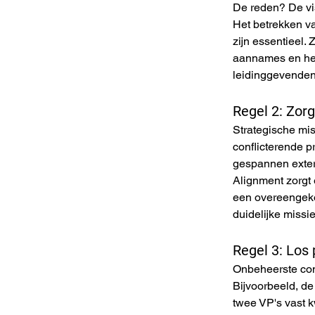
De reden? De vi
Het betrekken va
zijn essentieel.
aannames en het
leidinggevenden d
Regel 2: Zor
Strategische mis
conflicterende p
gespannen extern
Alignment zorgt 
een overeengeko
duidelijke missi
Regel 3: Los
Onbeheerste conf
Bijvoorbeeld, de
twee VP's vast k