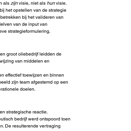
 als 
zijn
 visie, niet als 
hun
 visie.
j het opstellen van de strategie 
etrekken bij het valideren van 
elven van de input van 
ieve strategieformulering.
n groot oliebedrijf leidden de 
ewijzing van middelen en 
n effectief toewijzen en binnen 
beeld zijn team afgestemd op een 
erationele doelen.
n strategische reactie.
utisch bedrijf werd ontspoord toen 
n. De resulterende vertraging 