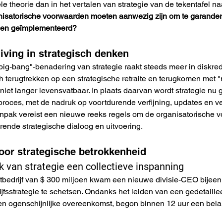
le theorie dan in het vertalen van strategie van de tekentafel naa
isatorische voorwaarden moeten aanwezig zijn om te garanderen 
d en geïmplementeerd?
iving in strategisch denken
"big-bang"-benadering van strategie raakt steeds meer in diskre
h terugtrekken op een strategische retraite en terugkomen met "
s niet langer levensvatbaar. In plaats daarvan wordt strategie nu
proces, met de nadruk op voortdurende verfijning, updates en ve
pak vereist een nieuwe reeks regels om de organisatorische v
urende strategische dialoog en uitvoering.
voor strategische betrokkenheid
k van strategie een collectieve inspanning
estbedrijf van $ 300 miljoen kwam een nieuwe divisie-CEO bije
ijfsstrategie te schetsen. Ondanks het leiden van een gedetaill
en ogenschijnlijke overeenkomst, begon binnen 12 uur een belan