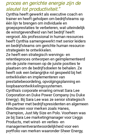
proces en gerichte energie zijn de
sleutel tot productiviteit.”
Cynthia heeft gewerkt als executive coach en
trainer en heeft geholpen om bedrijfsteams op
één lijn te brengen om individuele en
groepsprestaties te verbeteren, wat uiteindelijk
de winstgevendheid van het bedrijf heeft
vergroot. Als professional in human resources
heeft Cynthia samengewerkt met senior leiders
en bedrijfsteams om gerichte human resource-
strategieën te ontwikkelen.
Ze heeft een strategisch wervings- en
retentieproces ontworpen en geïmplementeerd
om de juiste mensen op de juiste posities te
plaatsen om de bedrijfsdoelen te behalen. Ze
heeft ook een belangrijke rol gespeeld bij het
ontwikkelen en implementeren van
prestatiebeoordeling, opvolgingsplanning en
loopbaanontwikkelingssystemen.
Cynthia's corporate ervaring omvat Sara Lee
Corporation en Duke Power Company (nu Duke
Energy). Bij Sara Lee was ze senior strategisch
HR-partner met bedrijfspresidenten en algemeen
directeuren voor merken zoals Hanes,
Champion, Just My Size en Polo. Voorheen was
ze bij Sara Lee marketingmanager voor L'eggs
Products, met winst- en verlies- en
managementverantwoordelijkheid voor een
portfolio van merken waaronder Sheer Energy,