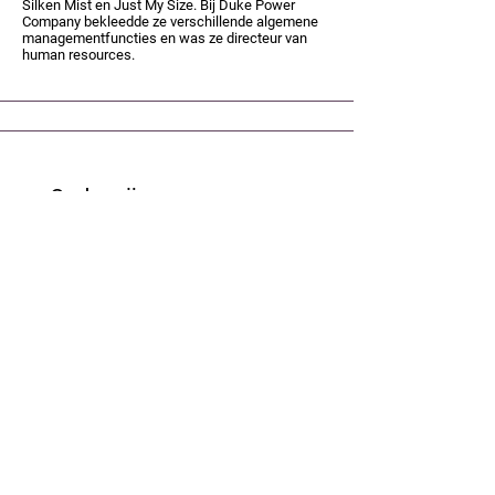
Silken Mist en Just My Size. Bij Duke Power
Company bekleedde ze verschillende algemene
managementfuncties en was ze directeur van
human resources.
Onderwijs
BS | Organisatiecommunicatie,
Universiteit
van North Carolina in Greensboro
MBA | Marketing, Wake Forest Universiteit
SPHR - Senior Professional of HR -
Strategisch Human Resource Management
(SHRM).
Onderscheidingen
Toespraken
Motiverende spreker en trainer,
spreekt regelmatig voor een
academisch, zakelijk en
maatschappelijk publiek over
persoonlijke empowerment en andere
zakelijke onderwerpen.