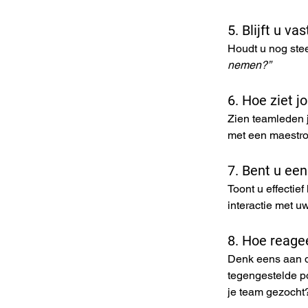
5. Blijft u v
Houdt u nog stee
nemen?”
6. Hoe ziet 
Zien teamleden j
met een maestro
7. Bent u ee
Toont u effectie
interactie met u
8. Hoe reage
Denk eens aan de
tegengestelde p
je team gezocht?