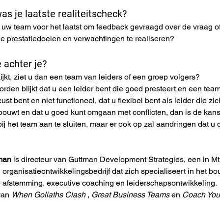
s je laatste realiteitscheck?
uw team voor het laatst om feedback gevraagd over de vraag of
e prestatiedoelen en verwachtingen te realiseren?
e achter je?
ijkt, ziet u dan een team van leiders of een groep volgers?
orden blijkt dat u een leider bent die goed presteert en een team
ust bent en niet functioneel, dat u flexibel bent als leider die z
pbouwt en dat u goed kunt omgaan met conflicten, dan is de kans
ij het team aan te sluiten, maar er ook op zal aandringen dat u d
man
 is directeur van Guttman Development Strategies, een in Mt.
 organisatieontwikkelingsbedrijf dat zich specialiseert in het 
e afstemming, executive coaching en leiderschapsontwikkeling.
van 
When Goliaths Clash
 , 
Great Business Teams
 en 
Coach Your