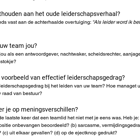
asthouden aan het oude leiderschapsverhaal?
ds vast aan de achterhaalde overtuiging: 
“Als leider word ik be
jouw team jou?
ou als een antwoordgever, nachtwaker, scheidsrechter, aanjager
stokje?
n voorbeeld van effectief leiderschapsgedrag?
f leiderschapsgedrag bij het leiden van uw team? Hoe managet u
w raad van bestuur?
er je op meningsverschillen?
 laatste keer dat een teamlid het niet met je eens was. Heb je
ositie onbevangen beoordeeld? (b) sarcasme, vermijdingsgedrag
 (c) uit elkaar gevallen? (d) op de ejectknop gedrukt?