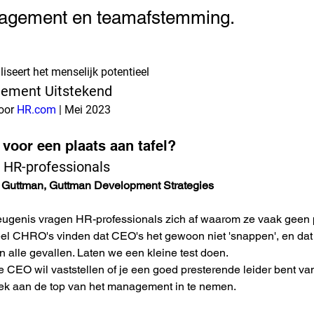
nagement en teamafstemming.
iseert het menselijk potentieel
ement Uitstekend
oor 
HR.com
 | Mei 2023
 voor een plaats aan tafel?
r HR-professionals
 Guttman, Guttman Development Strategies
genis vragen HR-professionals zich af waarom ze vaak geen pl
l CHRO's vinden dat CEO's het gewoon niet 'snappen', en dat 
in alle gevallen. Laten we een kleine test doen.
 je CEO wil vaststellen of je een goed presterende leider bent va
lek aan de top van het management in te nemen.