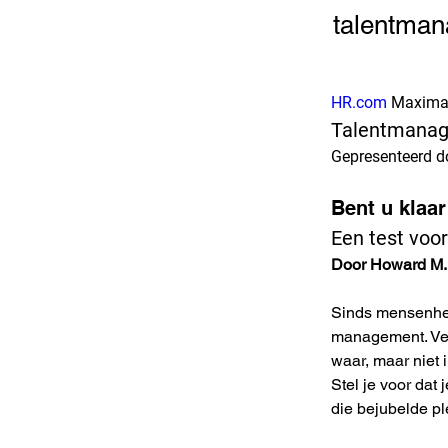
talentma
HR.com
 Maximal
Talentmanag
Gepresenteerd d
Bent u klaar
Een test voo
Door Howard M.
Sinds mensenheu
management. Vee
waar, maar niet 
Stel je voor dat
die bejubelde p