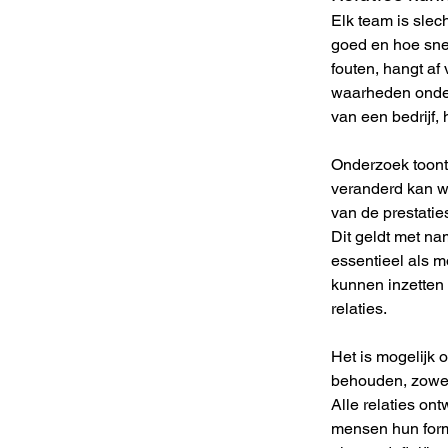
Elk team is slec
goed en hoe snel
fouten, hangt af
waarheden onder 
van een bedrijf, 
Onderzoek toont 
veranderd kan wo
van de prestatie
Dit geldt met na
essentieel als m
kunnen inzetten 
relaties.
Het is mogelijk 
behouden, zowel 
Alle relaties on
mensen hun forme