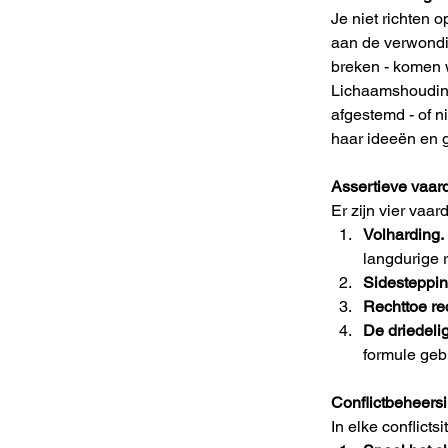
Je niet richten
aan de verwondin
breken - komen w
Lichaamshouding
afgestemd - of n
haar ideeën en 
Assertieve vaar
Er zijn vier vaa
Volharding.
langdurige 
Sidesteppin
Rechttoe re
De driedelige
formule geb
Conflictbeheers
In elke conflictsi