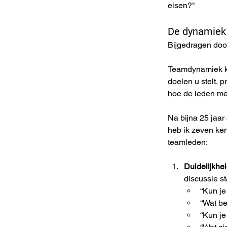
eisen?"
De dynamiek
Bijgedragen do
Teamdynamiek kan
doelen u stelt, 
hoe de leden me
Na bijna 25 jaar
heb ik zeven ken
teamleden:
Duidelijkhei
discussie st
“Kun je
“Wat b
“Kun je