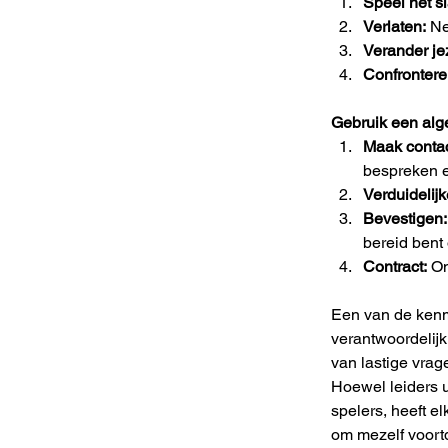
Speel het sl
Verlaten:
 N
Verander jez
Confrontere
Gebruik een alge
Maak contac
bespreken e
Verduidelijk
Bevestigen:
bereid bent
Contract:
 O
Een van de kenm
verantwoordelijk
van lastige vrag
Hoewel leiders u
spelers, heeft el
om mezelf voort