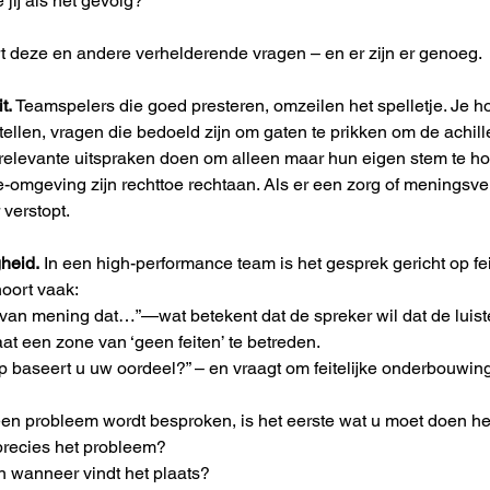
 jij als het gevolg?”
t deze en andere verhelderende vragen – en er zijn er genoeg.
t.
 Teamspelers die goed presteren, omzeilen het spelletje. Je h
tellen, vragen die bedoeld zijn om gaten te prikken om de achill
irrelevante uitspraken doen om alleen maar hun eigen stem te ho
omgeving zijn rechttoe rechtaan. Als er een zorg of meningsversc
 verstopt.
heid.
 In een high-performance team is het gesprek gericht op fe
hoort vaak:
 van mening dat…”—wat betekent dat de spreker wil dat de luister
aat een zone van ‘geen feiten’ te betreden.
 baseert u uw oordeel?” – en vraagt om feitelijke onderbouwing
een probleem wordt besproken, is het eerste wat u moet doen he
precies het probleem?
 wanneer vindt het plaats?