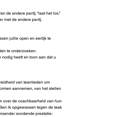
 de andere partij; “laat het los.”
r met de andere partij.
en jullie open en eerlijk te 
unten te onderzoeken.
 nodig heeft en toon aan dat u 
reidheid van teamleden om 
vormen aannemen, van het stellen 
gen over de coachbaarheid van hun 
n: "Ben ik opgewassen tegen de taak 
eisender wordende prestatie-