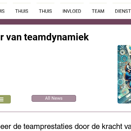
IS
THUIS
THUIS
INVLOED
TEAM
DIENS
er van teamdynamiek
All News
eer de teamprestaties door de kracht va