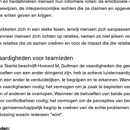
n en herdefiniëren mensen hun informele rollen: de emotionele 
ewijzen, de interpersoonlijke rechten die ze claimen en opgev
e willen geven en krijgen.
twikkelen zich in een reeks fasen, terwijl mensen zich aanpass
neer mensen zich richten op relaties, nemen ze niet alleen ver
 relaties die ze samen creëren en voor de impact die die relati
aardigheden voor teamleden
ss Teams
 beschrijft Howard M. Guttman de vaardigheden die ge
eften van een ander dringend zijn, heb je actieve luistervaard
n een ander te verduidelijken, te begrijpen en te erkennen. Wan
e vaardigheden nodig: het vermogen om je zaak te bepleiten vanu
ijn of anderen te overlopen. Wanneer de behoeften van beide part
or conflictbeheer nodig: het vermogen om de percepties van bei
en gemeenschappelijk begrip te creëren van de echte problemen
ossing waarin iedereen "wint".
eden: