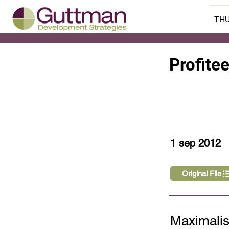
THU
Profite
< Back
1 sep 2012
Original File
Maximalis