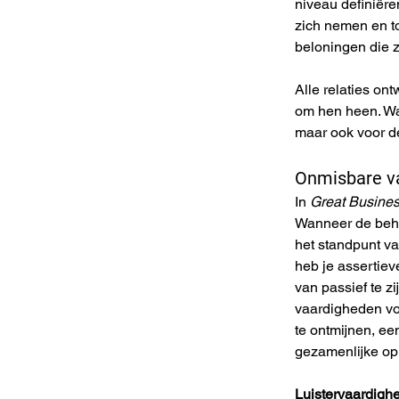
niveau definiëre
zich nemen en to
beloningen die z
Alle relaties on
om hen heen. Wan
maar ook voor de
Onmisbare v
In 
Great Busine
Wanneer de beho
het standpunt va
heb je assertiev
van passief te z
vaardigheden vo
te ontmijnen, e
gezamenlijke opl
Luistervaardigh