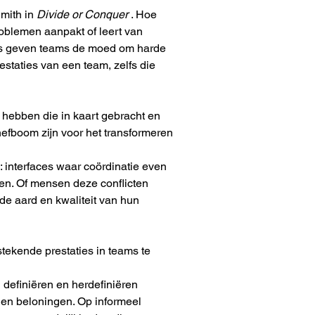
mith in 
Divide or Conquer
 . Hoe 
oblemen aanpakt of leert van 
ties geven teams de moed om harde 
staties van een team, zelfs die 
 hebben die in kaart gebracht en 
efboom zijn voor het transformeren 
: interfaces waar coördinatie even 
ten. Of mensen deze conflicten 
de aard en kwaliteit van hun 
stekende prestaties in teams te 
 definiëren en herdefiniëren 
 en beloningen. Op informeel 