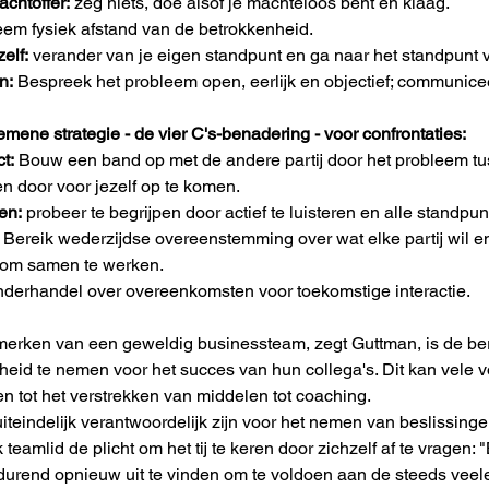
achtoffer:
 zeg niets, doe alsof je machteloos bent en klaag.
eem fysiek afstand van de betrokkenheid.
elf:
 verander van je eigen standpunt en ga naar het standpunt van
n:
 Bespreek het probleem open, eerlijk en objectief; communicee
mene strategie - de vier C's-benadering - voor confrontaties:
t:
 Bouw een band op met de andere partij door het probleem tuss
n door voor jezelf op te komen.
en:
 probeer te begrijpen door actief te luisteren en alle standp
 Bereik wederzijdse overeenstemming over wat elke partij wil en
 om samen te werken.
nderhandel over overeenkomsten voor toekomstige interactie.
erken van een geweldig businessteam, zegt Guttman, is de be
heid te nemen voor het succes van hun collega's. Dit kan vele 
en tot het verstrekken van middelen tot coaching.
iteindelijk verantwoordelijk zijn voor het nemen van beslissin
k teamlid de plicht om het tij te keren door zichzelf af te vrage
durend opnieuw uit te vinden om te voldoen aan de steeds veel