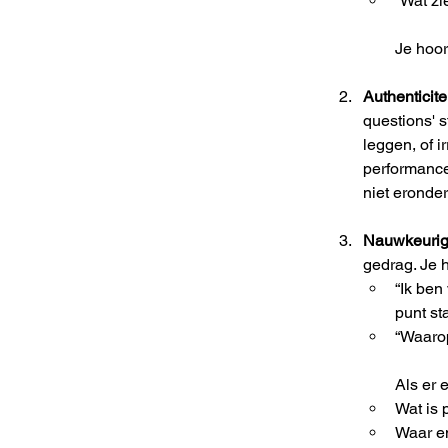
“Wat zie
Je hoor
Authenticitei
questions' s
leggen, of 
performance-
niet eronder
Nauwkeurig
gedrag. Je 
“Ik ben
punt st
“Waarop
Als er 
Wat is 
Waar en