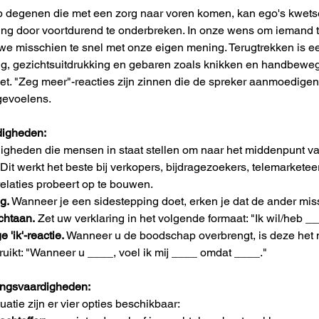
 op degenen die met een zorg naar voren komen, kan ego's kwet
g door voortdurend te onderbreken. In onze wens om iemand te 
e misschien te snel met onze eigen mening. Terugtrekken is een
, gezichtsuitdrukking en gebaren zoals knikken en handbewegi
iet. "Zeg meer"-reacties zijn zinnen die de spreker aanmoedigen o
gevoelens.
digheden:
rdigheden die mensen in staat stellen om naar het middenpunt va
 Dit werkt het beste bij verkopers, bijdragezoekers, telemarket
relaties probeert op te bouwen.
g.
 Wanneer je een sidestepping doet, erken je dat de ander mis
chtaan.
 Zet uw verklaring in het volgende formaat: "Ik wil/heb 
 'ik'-reactie.
 Wanneer u de boodschap overbrengt, is deze het m
ruikt: "Wanneer u ____, voel ik mij ____ omdat ____."
ingsvaardigheden:
tuatie zijn er vier opties beschikbaar: