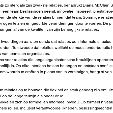
hts zo sterk als zijn zwakste relaties, benadrukt Diana McClain S
 een team beslissingen neemt, innovatie inspireert, prestatiepr
 van de sterkte van de relaties binnen dat team. Sommige rela
ogen te zien en gedurfde veranderingen door te voeren. De pre
hangen af van de kwaliteit van zijn belangrijkste relaties.
twee dingen aan: ten eerste dat relaties een informele structuur
rden. Ten tweede dat relaties wellicht de meest onderbenutte h
s van teams en organisaties.
me voor relaties die langs organisatorische breuklijnen opereren
oeilijk is. Op elke interface botsen belangen en ontstaan conflic
om waarde te creëren in plaats van te vernietigen, hangt af van 
om relaties op te bouwen die flexibel en sterk genoeg zijn om uit
op de lange termijn als onder druk.
twikkelen zich op formeel en informeel niveau. Op formeel niveau
le rollen, inclusief verantwoordelijkheden, beslissingsrechten