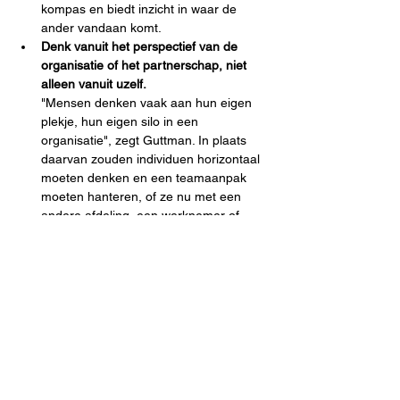
kompas en biedt inzicht in waar de 
ander vandaan komt.
Denk vanuit het perspectief van de 
organisatie of het partnerschap, niet 
alleen vanuit uzelf.
"Mensen denken vaak aan hun eigen 
plekje, hun eigen silo in een 
organisatie", zegt Guttman. In plaats 
daarvan zouden individuen horizontaal 
moeten denken en een teamaanpak 
moeten hanteren, of ze nu met een 
andere afdeling, een werknemer of 
een klant werken.
Zakelijke behoeften moeten 
belangrijker zijn dan functionele 
behoeften.
Soms moet je verliezen zodat de 
organisatie of de relatie kan winnen. 
Focus op wat op de lange termijn het 
belangrijkst is.
Bedenk dat leidinggeven een van de 