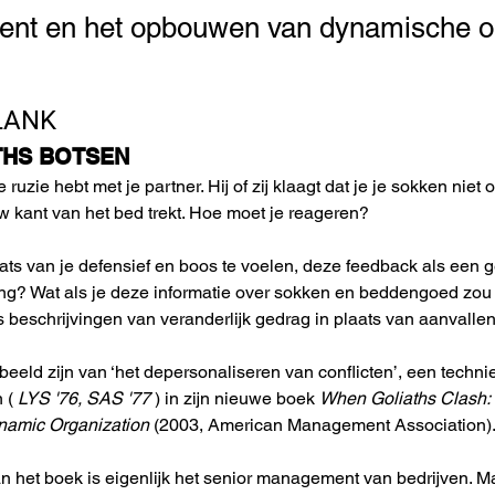
t en het opbouwen van dynamische or
LANK
THS BOTSEN
e ruzie hebt met je partner. Hij of zij klaagt dat je je sokken niet o
 kant van het bed trekt. Hoe moet je reageren?
laats van je defensief en boos te voelen, deze feedback als ee
ing? Wat als je deze informatie over sokken en beddengoed zo
s beschrijvingen van veranderlijk gedrag in plaats van aanvallen
beeld zijn van ‘het depersonaliseren van conflicten’, een techn
 ( 
LYS '76, SAS '77
 ) in zijn nieuwe boek 
When Goliaths Clash: 
namic Organization
 (2003, American Management Association)
 het boek is eigenlijk het senior management van bedrijven. Maa