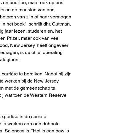
es en buurten, maar ook op ons 
ers en de meesten van ons 
rbeteren van zijn of haar vermogen 
n het boek", schrijft dhr. Guttman.
g jaar lezen, studeren en, het 
 en Pfizer, maar ook van veel 
ewood, New Jersey, heeft ongeveer 
edragen, is de chief operating 
rategieën.
rrière te bereiken. Nadat hij zijn 
te werken bij de New Jersey 
g om met de gemeenschap te 
 bij wat toen de Western Reserve 
expertise in de sociale 
om te werken aan een dubbele 
l Sciences is. "Het is een bewijs 