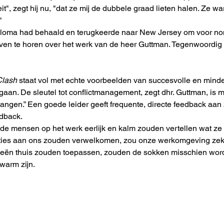
eit", zegt hij nu, "dat ze mij de dubbele graad lieten halen. Ze
"
iploma had behaald en terugkeerde naar New Jersey om voor non-
en te horen over het werk van de heer Guttman. Tegenwoordig i
Clash
 staat vol met echte voorbeelden van succesvolle en minde
 gaan. De sleutel tot conflictmanagement, zegt dhr. Guttman, is
angen.” Een goede leider geeft frequente, directe feedback aan zi
dback.
de mensen op het werk eerlijk en kalm zouden vertellen wat ze d
ies aan ons zouden verwelkomen, zou onze werkomgeving zeker
gieën thuis zouden toepassen, zouden de sokken misschien wor
warm zijn.