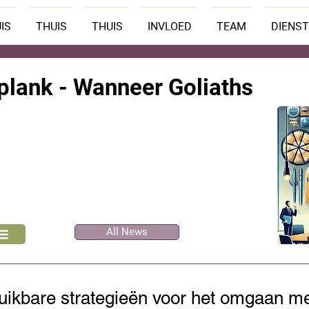
IS
THUIS
THUIS
INVLOED
TEAM
DIENS
lank - Wanneer Goliaths
All News
uikbare strategieën voor het omgaan met