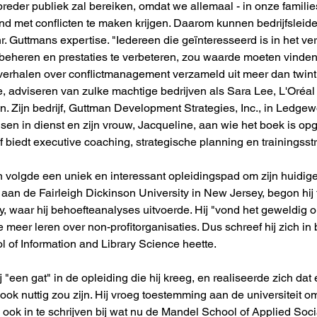
reder publiek zal bereiken, omdat we allemaal - in onze famili
nd met conflicten te maken krijgen. Daarom kunnen bedrijfsleid
hr. Guttmans expertise. "Iedereen die geïnteresseerd is in het ve
 beheren en prestaties te verbeteren, zou waarde moeten vinden i
n verhalen over conflictmanagement verzameld uit meer dan twinti
te, adviseren van zulke machtige bedrijven als Sara Lee, L'Oréal
en. Zijn bedrijf, Guttman Development Strategies, Inc., in Ledg
nsen in dienst en zijn vrouw, Jacqueline, aan wie het boek is opg
ijf biedt executive coaching, strategische planning en trainingsst
volgde een uniek en interessant opleidingspad om zijn huidige ca
an de Fairleigh Dickinson University in New Jersey, begon hij 
ty, waar hij behoefteanalyses uitvoerde. Hij "vond het geweldi
 meer leren over non-profitorganisaties. Dus schreef hij zich in
l of Information and Library Science heette.
 "een gat" in de opleiding die hij kreeg, en realiseerde zich dat 
k nuttig zou zijn. Hij vroeg toestemming aan de universiteit 
 ook in te schrijven bij wat nu de Mandel School of Applied Socia