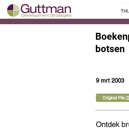
THU
Boekenp
< Back
botsen
9 mrt 2003
Original File
Ontdek br