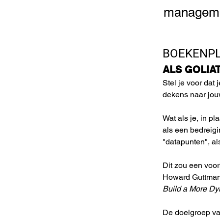
managemen
BOEKENP
ALS GOLIA
Stel je voor dat j
dekens naar jouw
Wat als je, in p
als een bedreig
"datapunten", al
Dit zou een voor
Howard Guttman
Build a More Dy
De doelgroep van