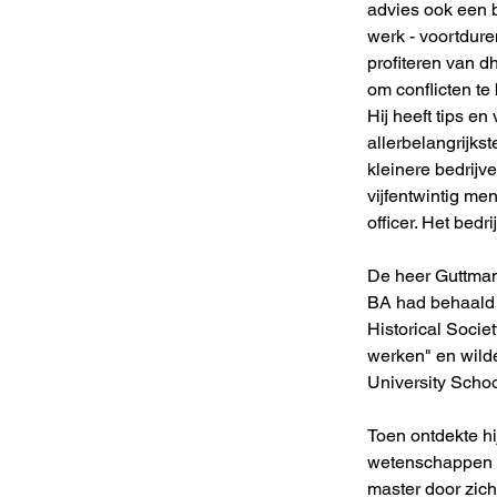
advies ook een b
werk - voortdure
profiteren van d
om conflicten te
Hij heeft tips e
allerbelangrijks
kleinere bedrijv
vijfentwintig me
officer. Het bedr
De heer Guttman 
BA had behaald a
Historical Socie
werken" en wilde
University Schoo
Toen ontdekte hij
wetenschappen oo
master door zich