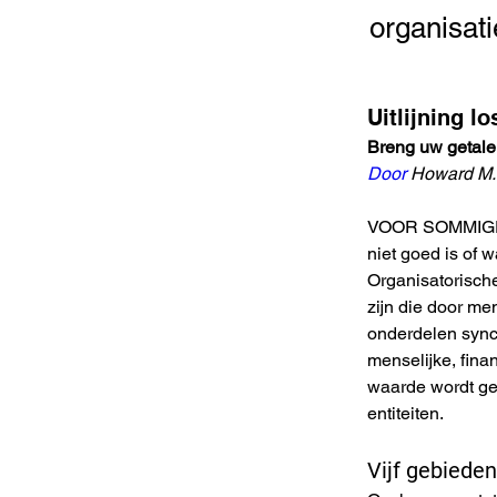
organisati
Uitlijning l
Breng uw getale
Door
Howard M.
VOOR SOMMIGE ME
niet goed is of 
Organisatorische
zijn die door me
onderdelen synch
menselijke, finan
waarde wordt gec
entiteiten.
Vijf gebieden