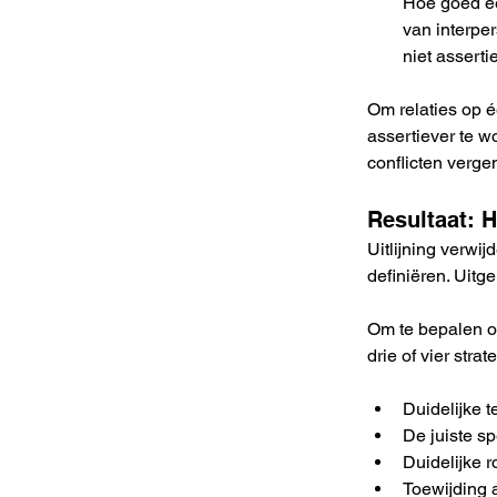
Hoe goed een
van interper
niet asserti
Om relaties op é
assertiever te w
conflicten verge
Resultaat: H
Uitlijning verwij
definiëren. Uitge
Om te bepalen of
drie of vier str
Duidelijke 
De juiste sp
Duidelijke 
Toewijding 