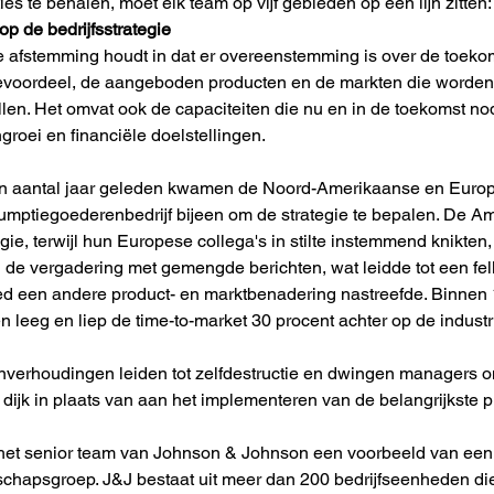
es te behalen, moet elk team op vijf gebieden op één lijn zitten:
p de bedrijfsstrategie
 afstemming houdt in dat er overeenstemming is over de toekomst
evoordeel, de aangeboden producten en de markten die worden 
llen. Het omvat ook de capaciteiten die nu en in de toekomst no
groei en financiële doelstellingen.
en aantal jaar geleden kwamen de Noord-Amerikaanse en Europ
umptiegoederenbedrijf bijeen om de strategie te bepalen. De A
gie, terwijl hun Europese collega's in stilte instemmend knikte
en de vergadering met gemengde berichten, wat leidde tot een fel
ied een andere product- en marktbenadering nastreefde. Binnen 
 leeg en liep de time-to-market 30 procent achter op de indust
verhoudingen leiden tot zelfdestructie en dwingen managers om 
 dijk in plaats van aan het implementeren van de belangrijkste pr
het senior team van Johnson & Johnson een voorbeeld van een s
rschapsgroep. J&J bestaat uit meer dan 200 bedrijfseenheden di