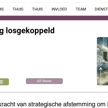
IS
THUIS
THUIS
INVLOED
TEAM
DIENS
ing losgekoppeld
All News
kracht van strategische afstemming om