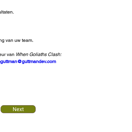
ltaten.
ming van uw team.
eur van 
When Goliaths Clash: 
guttman@guttmandev.com
Next