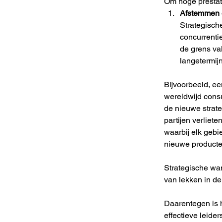
Om hoge prestati
Afstemmen o
Strategische
concurrenti
de grens va
langetermijn
Bijvoorbeeld, e
wereldwijd cons
de nieuwe strate
partijen verliet
waarbij elk geb
nieuwe producten
Strategische wan
van lekken in de
Daarentegen is 
effectieve leide