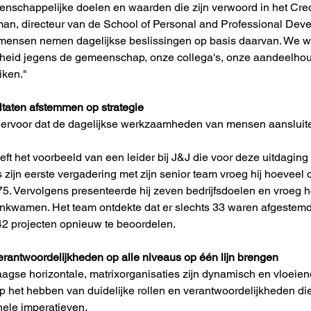
enschappelijke doelen en waarden die zijn verwoord in het Credo
an, directeur van de School of Personal and Professional Deve
 mensen nemen dagelijkse beslissingen op basis daarvan. We w
kheid jegens de gemeenschap, onze collega's, onze aandeelho
iken."
ultaten afstemmen op strategie
 ervoor dat de dagelijkse werkzaamheden van mensen aansluit
ft het voorbeeld van een leider bij J&J die voor deze uitdaging s
 zijn eerste vergadering met zijn senior team vroeg hij hoeveel
5. Vervolgens presenteerde hij zeven bedrijfsdoelen en vroeg h
kwamen. Het team ontdekte dat er slechts 33 waren afgestemd, 
42 projecten opnieuw te beoordelen.
erantwoordelijkheden op alle niveaus op één lijn brengen
gse horizontale, matrixorganisaties zijn dynamisch en vloeiend
 het hebben van duidelijke rollen en verantwoordelijkheden die 
nele imperatieven.