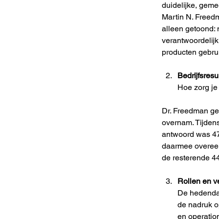
duidelijke, geme
Martin N. Freedm
alleen getoond:
verantwoordelij
producten gebru
Bedrijfsres
Hoe zorg je
Dr. Freedman gee
overnam. Tijdens
antwoord was 47
daarmee overeen
de resterende 4
Rollen en v
De hedendaa
de nadruk op
en operatio