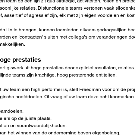
 team op één lijn zit qua strategie, activiteiten, rollen en proto
soonlijke relaties. Disfunctionele teams vertonen vaak silodenke
ef, assertief of agressief zijn, elk met zijn eigen voordelen en kos
én lijn te brengen, kunnen teamleden elkaars gedragsstijlen b
orden en 'contracten' sluiten met collega's om veranderingen do
makkelijken.
oge prestaties
dert giswerk uit hoge prestaties door expliciet resultaten, relati
lijnde teams zijn krachtige, hoog presterende entiteiten.
 uw team een high performer is, stelt Freedman voor om de pro
ategische hoofddoelen. Of vraag of uw team deze acht kenmerken
teamdoelen.
elers op de juiste plaats.
rollen en verantwoordelijkheden.
aan het winnen van de onderneming boven eigenbelang.