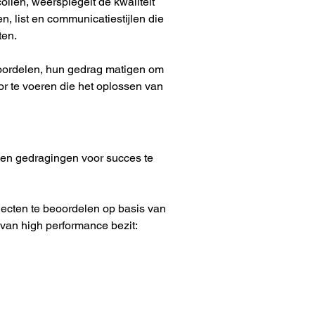
collen, weerspiegelt de kwaliteit 
n, list en communicatiestijlen die 
ten.
eoordelen, hun gedrag matigen om 
or te voeren die het oplossen van 
es en gedragingen voor succes te 
jecten te beoordelen op basis van 
 van high performance bezit: