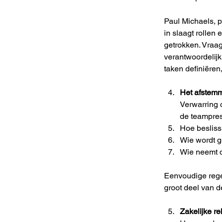
Paul Michaels, p
in slaagt rollen
getrokken. Vraag
verantwoordelijk
taken definiëren
Het afstemm
Verwarring 
de teampres
Hoe besliss
Wie wordt g
Wie neemt de
Eenvoudige regels
groot deel van d
Zakelijke re