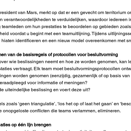
resident van Mars, merkt op dat er een gevecht om territorium on
 en verantwoordelijkheden te verduidelijken, waardoor iedereen i
 teamleden om hun prestaties te beoordelen op gebieden zoals 
heid voordat u begint met een teamuitlijning. Tijdens uitlijnin
, hiaten identificeren en een nieuw model overeenkomen met sn
en van de basisregels of protocollen voor besluitvorming
over wie beslissingen neemt en hoe ze worden genomen, kan leid
taties vertraagt. Elk team moet besluitvormingsprotocollen on
ingen worden genomen (eenzijdig, gezamenlijk of op basis van
eraadpleegd voor informatie of meningen?
 uiteindelijke beslissing en voert deze uit?
 zoals ‘geen triangulatie’, ‘los het op of laat het gaan’ en ‘besc
e onopgeloste conflicten die teams verlammen, elimineren.
laties op één lijn brengen