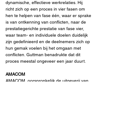
dynamische, effectieve werkrelaties. Hij 
richt zich op een proces in vier fasen om 
hen te helpen van fase één, waar er sprake 
is van ontkenning van conflicten, naar de 
prestatiegerichte prestatie van fase vier, 
waar team- en individuele doelen duidelijk 
zijn gedefinieerd en de deelnemers zich op 
hun gemak voelen bij het omgaan met 
conflicten. Guttman benadrukte dat dit 
proces meestal ongeveer een jaar duurt.
AMACOM
AMACOM, oorspronkelijk de uitgeverij van 
de American Management Association 
(AMA), was gespecialiseerd in het 
produceren van praktische bronnen over 
zakelijke onderwerpen, waaronder 
management, leiderschap en professionele 
ontwikkeling.
In 2018 werd AMACOM overgenomen door 
HarperCollins Publishers en werd het een 