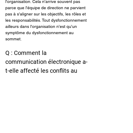
l'organisation. Cela n'arrive souvent pas 
parce que l'équipe de direction ne parvient 
pas à s'aligner sur les objectifs, les rôles et 
les responsabilités. Tout dysfonctionnement 
ailleurs dans l'organisation n'est qu'un 
symptôme du dysfonctionnement au 
sommet.
Q : Comment la 
communication électronique a-
t-elle affecté les conflits au 
sein des dirigeants ?
Les messages électroniques peuvent agir 
comme des missiles Scud, arrivant avec 
une force explosive. Ils permettent 
également aux gens de se cacher, de se 
désengager plus facilement et d'éviter 
toute responsabilité en raison de l'absence 
de dialogue en face à face.
La solution consiste à encourager 