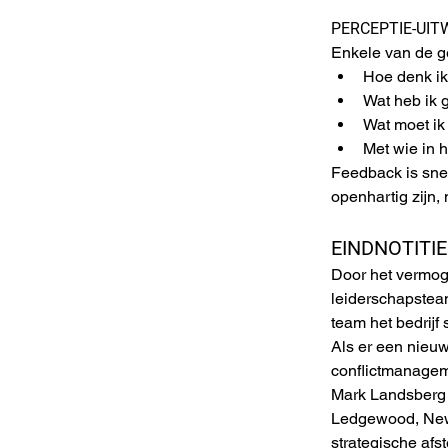
PERCEPTIE-UIT
Enkele van de g
Hoe denk ik
Wat heb ik 
Wat moet ik
Met wie in 
Feedback is snel
openhartig zijn,
EINDNOTITIE
Door het vermoge
leiderschapsteam
team het bedrijf
Als er een nieuw
conflictmanagem
Mark Landsberg 
Ledgewood, New 
strategische afs