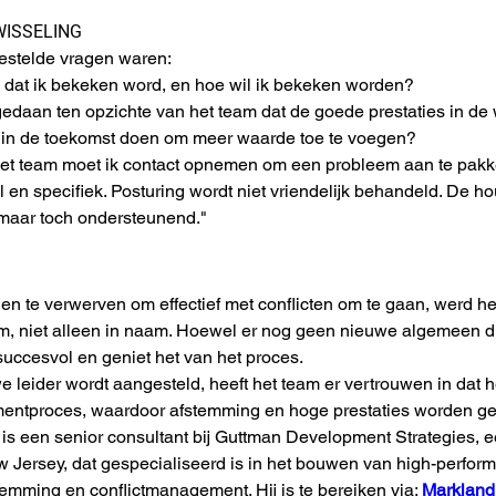
WISSELING
estelde vragen waren:
 dat ik bekeken word, en hoe wil ik bekeken worden?
gedaan ten opzichte van het team dat de goede prestaties in de
 in de toekomst doen om meer waarde toe te voegen?
het team moet ik contact opnemen om een probleem aan te pakken
 en specifiek. Posturing wordt niet vriendelijk behandeld. De ho
 maar toch ondersteunend."
n te verwerven om effectief met conflicten om te gaan, werd het
, niet alleen in naam. Hoewel er nog geen nieuwe algemeen dire
 succesvol en geniet het van het proces.
e leider wordt aangesteld, heeft het team er vertrouwen in dat h
entproces, waardoor afstemming en hoge prestaties worden g
is een senior consultant bij Guttman Development Strategies, e
Jersey, dat gespecialiseerd is in het bouwen van high-perform
temming en conflictmanagement. Hij is te bereiken via: 
Marklan