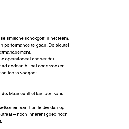
seismische schokgolf in het team. 
h performance te gaan. De sleutel 
flictmanagement.
w operationeel charter dat 
 had gedaan bij het onderzoeken 
ten toe te voegen:
nde. Maar conflict kan een kans 
oetkomen aan hun leider dan op 
eutraal – noch inherent goed noch 
.