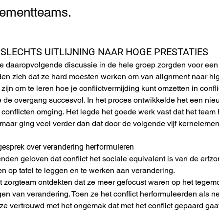
ementteams.
N SLECHTS UITLIJNING NAAR HOGE PRESTATIES
e daaropvolgende discussie in de hele groep zorgden voor een 
den zich dat ze hard moesten werken om van alignment naar hig
u zijn om te leren hoe je conflictvermijding kunt omzetten in con
de overgang succesvol. In het proces ontwikkelde het een nieu
 conflicten omging. Het legde het goede werk vast dat het team
 maar ging veel verder dan dat door de volgende vijf kernelemen
e gesprek over verandering herformuleren
nden geloven dat conflict het sociale equivalent is van de erfzo
n op tafel te leggen en te werken aan verandering.
t zorgteam ontdekten dat ze meer gefocust waren op het tegem
gen van verandering. Toen ze het conflict herformuleerden als n
 ze vertrouwd met het ongemak dat met het conflict gepaard gaat