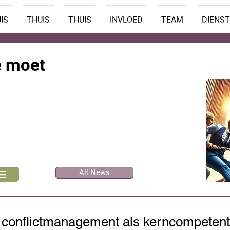
IS
THUIS
THUIS
INVLOED
TEAM
DIENS
je moet
All News
 conflictmanagement als kerncompetent