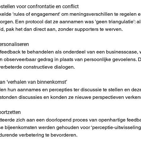
stellen voor confrontatie en conflict
elde 'rules of engagement' om meningsverschillen te regelen en 
borgen. Een protocol dat ze aannamen was 'geen triangulatie': al
d, pak het dan direct aan, zonder supporters te werven.
ersonaliseren
 feedback te behandelen als onderdeel van een businesscase, w
en observeerbaar gedrag in plaats van persoonlijke gevoelens. 
 verbeterde constructieve dialogen.
van ‘verhalen van binnenkomst’
n hun aannames en percepties ter discussie te stellen en deze
ntstonden discussies en konden ze nieuwe perspectieven verken
oortzetten
teerde zich aan een doorlopend proces van openhartige feedbac
e bijeenkomsten werden gehouden voor ‘perceptie-uitwisselin
durende verbetering te bevorderen.