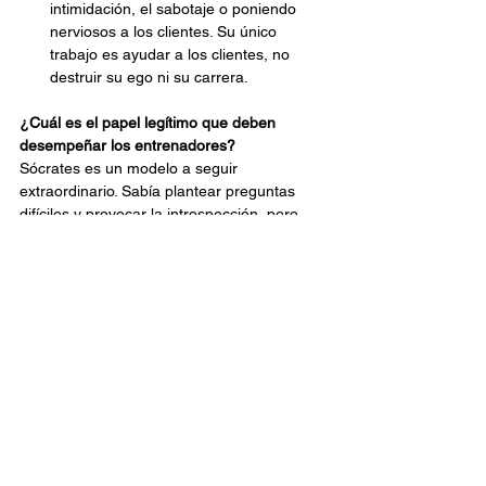
intimidación, el sabotaje o poniendo 
nerviosos a los clientes. Su único 
trabajo es ayudar a los clientes, no 
destruir su ego ni su carrera.
¿Cuál es el papel legítimo que deben 
desempeñar los entrenadores?
Sócrates es un modelo a seguir 
extraordinario. Sabía plantear preguntas 
difíciles y provocar la introspección, pero 
sus soluciones se basaban en la realidad 
empírica.
Para que conste en acta
Para entrevistas con Howard Guttman o 
para discutir otras posibilidades editoriales, 
comuníquese con Peter Tobia, Market 
Access, al 215-402-0731 o envíe un correo 
electrónico 
a pmtma@aol.com
 .
Estrategias de desarrollo Guttman, Inc.