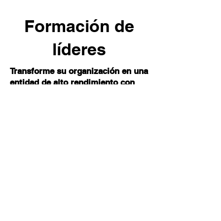
Formación de
líderes
Transforme su organización en una
entidad de alto rendimiento con
soluciones de capacitación en
liderazgo personalizadas
En Guttman Development Strategies (GDS),
entendemos que cada organización posee
fortalezas y oportunidades únicas.
Con más de tres décadas de experiencia, nos
hemos asociado con marcas icónicas para
construir equipos y organizaciones de alto
rendimiento.
Nuestros cursos de capacitación en liderazgo son
totalmente personalizables y están diseñados
para satisfacer sus necesidades y objetivos
específicos. Aplicamos las mejores prácticas que
han acelerado el crecimiento y la influencia de las