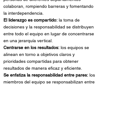
colaboran, rompiendo barreras y fomentando
la interdependencia.
El liderazgo es compartido:
la toma de
decisiones y la responsabilidad se distribuyen
entre todo el equipo en lugar de concentrarse
en una jerarquía vertical.
Centrarse en los resultados:
los equipos se
alinean en torno a objetivos claros y
prioridades compartidas para obtener
resultados de manera eficaz y eficiente.
Se enfatiza la responsabilidad entre pares:
los
miembros del equipo se responsabilizan entre
sí, fomentando la transparencia y la confianza
mutua.
Este enfoque permite una toma de decisiones
más rápida, una mayor innovación y una
respuesta más ágil a los desafíos
organizacionales, posicionando a las empresas
para el éxito sostenible en un entorno
empresarial dinámico.