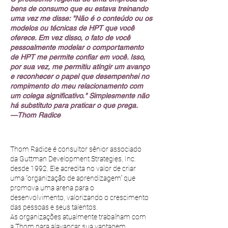
bens de consumo que eu estava treinando
uma vez me disse: "Não é o conteúdo ou os
modelos ou técnicas de HPT que você
oferece. Em vez disso, o fato de você
pessoalmente modelar o comportamento
de HPT me permite confiar em você. Isso,
por sua vez, me permitiu atingir um avanço
e reconhecer o papel que desempenhei no
rompimento do meu relacionamento com
um colega significativo." Simplesmente não
há substituto para praticar o que prega.
—Thom Radice
Thom Radice é consultor sênior associado
da Guttman Development Strategies, Inc.
desde 1992. Ele acredita no valor de criar
uma “organização de aprendizagem” que
promova uma arena para o
desenvolvimento, valorizando o crescimento
das pessoas e seus talentos.
As organizações atualmente trabalham com
a Thom para alavancar sua vantagem