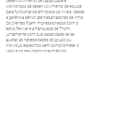
desenvolvimento de capacidade e
workshops de desenvolvimento de equipe
para funcionários em todos os níveis, desde
a gerência sênior até trabalhadores de linha.
Os clientes ficam impressionados com o
estilo flexível e a franqueza de Thom,
juntamente com sua capacidade de se
ajustar às necessidades do grupo ou
indivíduo específico sem comprometer o
valor e os resultados pragmáticos.
Educação
BA | História, Maryville College no
Tennessee
BS | Educação, College of New Jersey
Distinções
Autor
“Pensamento Crítico na Educação
Experiencial: A Diferença é