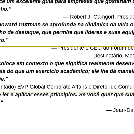
ce um excelente guia para empresas que gostariam
nho.”
— Robert J. Gamgort, Presid
oward Guttman se aprofunda na dinâmica da vida or
o de destaque, que permite que líderes e suas equ
ro.”
— Presidente e CEO do Fórum de 
Destinatário, Me
oloca em contexto o que significa realmente desenv
s do que um exercício acadêmico; ele lhe dá manei
je."
ntado) EVP Global Corporate Affairs e Diretor de Com
ler e aplicar esses princípios. Se você quer que su
."
— Jean-Dan