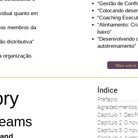
“Gestão de Confl
“Colocando dese
ividual quanto em
“Coaching Executi
“Alinhamento: Cr
s os membros da
baixo”
“Desenvolvendo o
o distributiva"
autotreinamento”
a organização.
Mais sobre 
Índice
ory
Prefácio …...................
Agradecimentos ............
Capítulo 1: Decifr
Teams
Capítulo 2: O novo 
Capítulo 3: O novo 
 and
Capítulo 4: Alinham