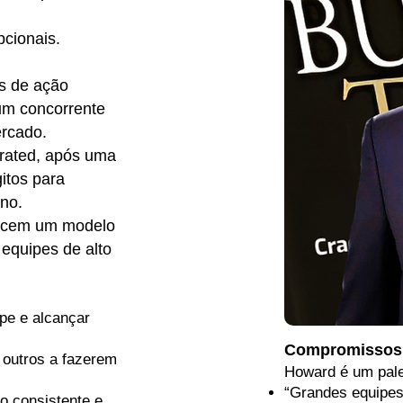
cionais.
s de ação
um concorrente
rcado.
orated, após uma
itos para
no.
necem um modelo
 equipes de alto
pe e alcançar
Compromissos 
 outros a fazerem
Howard é um pale
“Grandes equipes
o consistente e