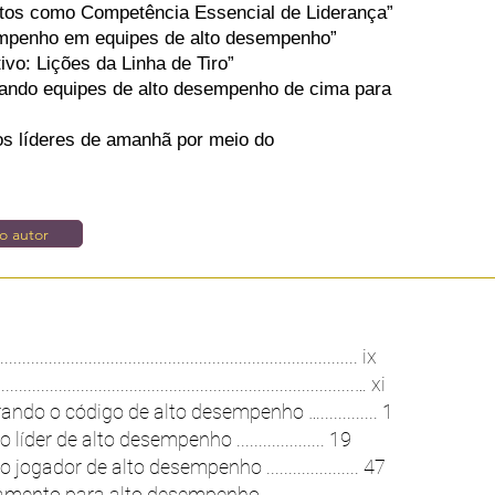
itos como Competência Essencial de Liderança”
mpenho em equipes de alto desempenho”
vo: Lições da Linha de Tiro”
iando equipes de alto desempenho de cima para
s líderes de amanhã por meio do
o autor
........................................................................... ix
....................................................................… xi
ando o código de alto desempenho …............. 1
líder de alto desempenho .................... 19
jogador de alto desempenho ..................... 47
ento para alto desempenho ...........................