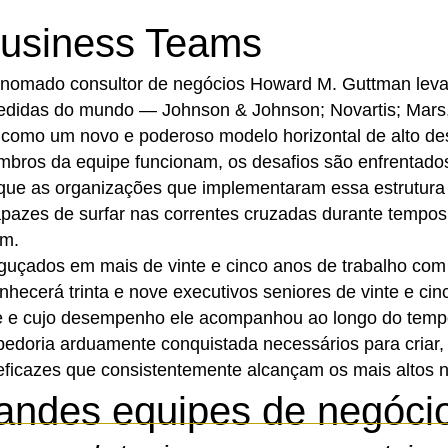
Business Teams
nomado consultor de negócios Howard M. Guttman leva
didas do mundo — Johnson & Johnson; Novartis; Mars, 
r como um novo e poderoso modelo horizontal de alto
mbros da equipe funcionam, os desafios são enfrentado
que as organizações que implementaram essa estrutura
azes de surfar nas correntes cruzadas durante tempos d
em.
aguçados em mais de vinte e cinco anos de trabalho co
hecerá trinta e nove executivos seniores de vinte e ci
e e cujo desempenho ele acompanhou ao longo do tempo.
abedoria arduamente conquistada necessários para criar,
eficazes que consistentemente alcançam os mais altos 
randes equipes de negóci