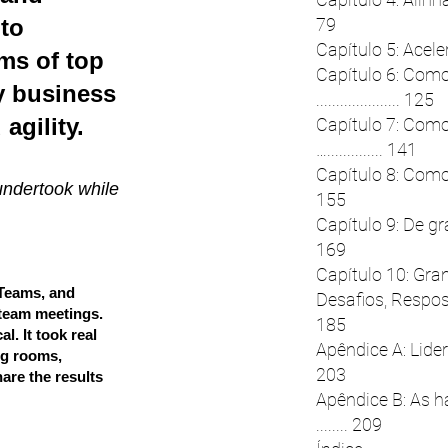
nto
79
Capítulo 5: Acelera
ms of top
Capítulo 6: Com
y business
..................... 125
agility.
Capítulo 7: Com
….............. 141
Capítulo 8: Como g
undertook while
155
Capítulo 9: De g
169
Capítulo 10: Gran
 Teams, and
Desafios, Respost
 team meetings.
185
l. It took real
Apêndice A: Lideranç
ng rooms,
203
are the results
Apêndice B: As 
........ 209