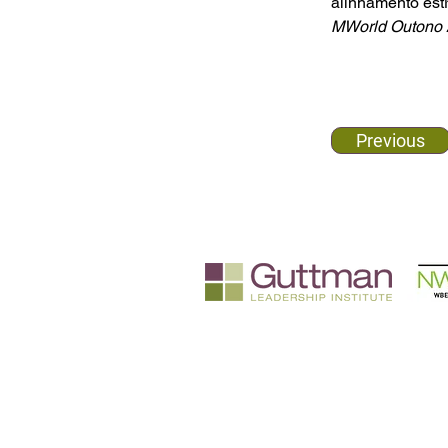
alinhamento estr
MWorld Outono 
Previous