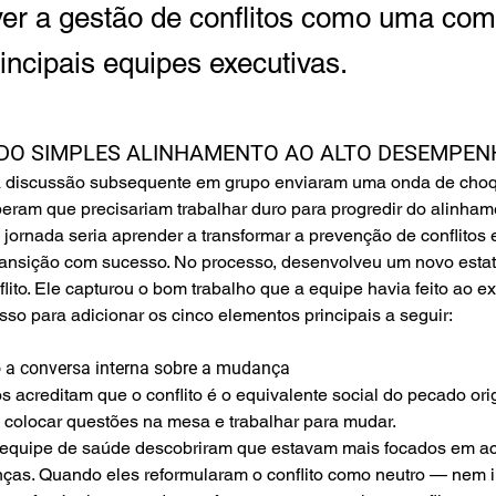
er a gestão de conflitos como uma com
incipais equipes executivas.
DO SIMPLES ALINHAMENTO AO ALTO DESEMPEN
a discussão subsequente em grupo enviaram uma onda de choqu
ram que precisariam trabalhar duro para progredir do alinham
jornada seria aprender a transformar a prevenção de conflitos 
transição com sucesso. No processo, desenvolveu um novo estat
flito. Ele capturou o bom trabalho que a equipe havia feito ao
isso para adicionar os cinco elementos principais a seguir:
 a conversa interna sobre a mudança
s acreditam que o conflito é o equivalente social do pecado orig
 colocar questões na mesa e trabalhar para mudar.
quipe de saúde descobriram que estavam mais focados em ac
as. Quando eles reformularam o conflito como neutro — nem