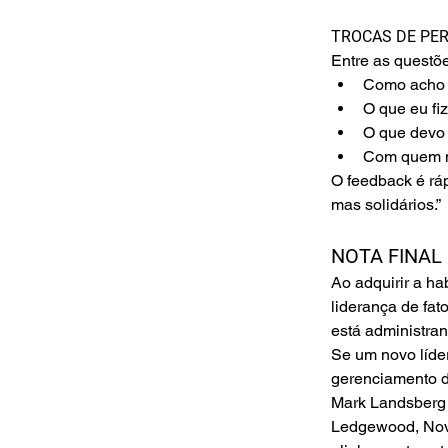
TROCAS DE PE
Entre as questõ
Como acho q
O que eu fi
O que devo 
Com quem na
O feedback é ráp
mas solidários.”
NOTA FINAL
Ao adquirir a ha
liderança de fat
está administra
Se um novo líder
gerenciamento d
Mark Landsberg 
Ledgewood, Nova