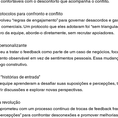
 confortáveis com o desconforto que acompanha o conflito.
rotocolos para confronto e conflito
olveu “regras de engajamento” para governar desacordos e gara
 comerciais. Um protocolo que eles adotaram foi “sem triangu
o da equipe, aborde-o diretamente, sem recrutar apoiadores.
personalizante
eu a tratar o feedback como parte de um caso de negócios, fo
nto observável em vez de sentimentos pessoais. Essa mudança 
go construtivo.
“histórias de entrada”
quipe aprenderam a desafiar suas suposições e percepções, t
ir discussões e explorar novas perspectivas.
a revolução
prometeu com um processo contínuo de trocas de feedback fran
 percepções” para confrontar desconexões e promover melhorias