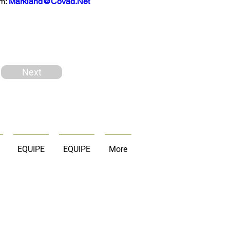
m: 
Markland@Covad.Net
Next
EQUIPE
EQUIPE
More