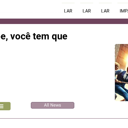
LAR
LAR
LAR
IM
e, você tem que
All News