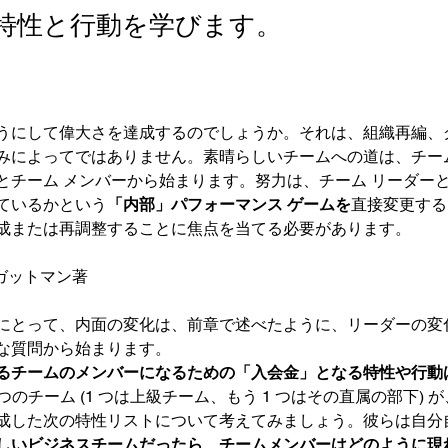
特性と行動を学びます。
うにして偉大さを達成するのでしょうか。それは、組織再編、
みによってではありません。素晴らしいチームへの道は、チーム 
とチーム メンバーから始まります。努力は、チーム リーダー
ているかという
「内部」パフォーマンス ゲームを
直接変更する
成または再調整することに焦点を当てる必要があります。
ガットマン著
にとって、内面の変化は、前章で述べたように、リーダーの変
な質問から始まります。
るチームのメンバーになるための「入会金」となる特性や行動
 つのチーム (1 つは上級チーム、もう 1 つはその直属の部下
成した次の特性リストについて考えてみましょう。彼らは自分
しいビジネスチームだったら、チームメンバーはどのように現