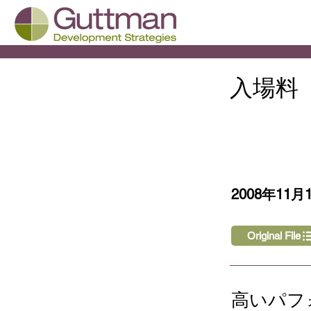
入場料
< Back
2008年11月
Original File
高いパフ