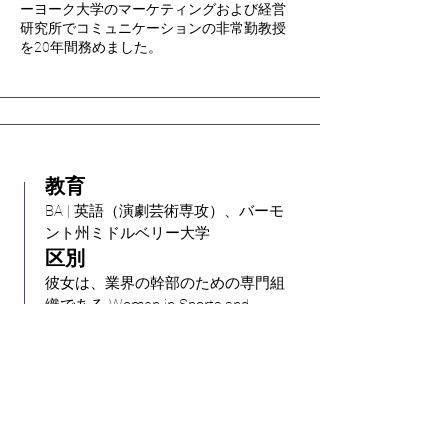
ーヨーク大学のマーケティングおよび経営
研究所でコミュニケーションの非常勤教授
を20年間務めました。
教育
BA | 英語（演劇芸術専攻）、バーモ
ント州ミドルベリー大学
区別
彼女は、業界の幹部のための専門組
織である Women in Sports and
Events の創設メンバーです。
現在、Logos Institute for Crisis
Management and Executive
Leadership のシニアフェロー兼
「Gravitas Guru」。
金融女性協会のリーダーシップ評議