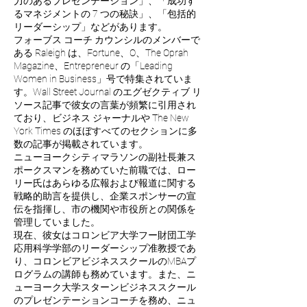
力のあるプレゼンテーション」、「成功す
るマネジメントの 7 つの秘訣」、「包括的
リーダーシップ」などがあります。
フォーブス コーチ カウンシルのメンバーで
ある Raleigh は、Fortune、O、The Oprah
Magazine、Entrepreneur の「Leading
Women in Business」号で特集されていま
す。Wall Street Journal のエグゼクティブ リ
ソース記事で彼女の言葉が頻繁に引用され
ており、ビジネス ジャーナルや The New
York Times のほぼすべてのセクションに多
数の記事が掲載されています。
ニューヨークシティマラソンの副社長兼ス
ポークスマンを務めていた前職では、ロー
リー氏はあらゆる広報および報道に関する
戦略的助言を提供し、企業スポンサーの宣
伝を指揮し、市の機関や市役所との関係を
管理していました。
現在、彼女はコロンビア大学フー財団工学
応用科学学部のリーダーシップ准教授であ
り、コロンビアビジネススクールのMBAプ
ログラムの講師も務めています。また、ニ
ューヨーク大学スターンビジネススクール
のプレゼンテーションコーチを務め、ニュ