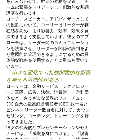
を組み合わせて、幹部の昇格を促進し、チ
ームの緊張をトリアージし、刺激的な基調
講演を行います。
コーチ、
スピーカー、アドバイザーとして
の役割において、ローリーはリーダーが存
在感を高め、より影響力、効率、効果を発
揮できるよう支援しています。彼女のアプ
ローチは
、リーダー間のコミュニケーショ
ンを洗練させ、リーダーが関係や評判をよ
り意図的に管理できるようにするための具
体的な戦略を使用することに重点を置いて
います。
「小さな変化でも指数関数的な影響
を与える可能性がある」
ローリーは、金融サービス、テクノロジ
ー、軍隊、広告、法律、消費財、非営利団
体など、さまざまな業界のフォーチュン
500 企業の最高経営責任者 (CEO) 数十名と
ビジネス リーダー数百名に対して、カウン
セリング、コーチング、トレーニングを行
ってきました。
彼女の代表的なプレゼンテーションやセミ
ナーには、「威厳を身につける」、「説得