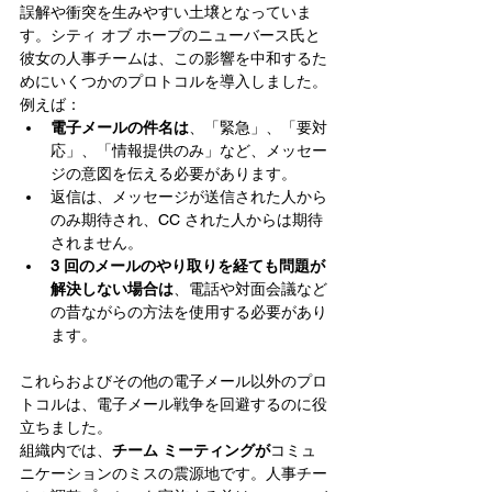
誤解や衝突を生みやすい土壌となっていま
す。シティ オブ ホープのニューバース氏と
彼女の人事チームは、この影響を中和するた
めにいくつかのプロトコルを導入しました。
例えば：
電子メールの件名は
、「緊急」、「要対
応」、「情報提供のみ」など、メッセー
ジの意図を伝える必要があります。
返信は、メッセージが送信された人から
のみ期待され、CC された人からは期待
されません。
3 回のメールのやり取りを経ても問題が
解決しない場合は
、電話や対面会議など
の昔ながらの方法を使用する必要があり
ます。
これらおよびその他の電子メール以外のプロ
トコルは、電子メール戦争を回避するのに役
立ちました。
組織内では、
チーム ミーティングが
コミュ
ニケーションのミスの震源地です。人事チー