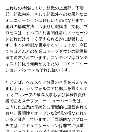
これらの特性により、組織の上層部、下層
部、組織内外、そして組織外への効果的なコ
ミュニケーションは難しいものになります。
組織の構成方法、つまり組織構造、文化、プ
ロセスは、すべての利害関係者にメッセージ
をどれだけうまく伝えられるかに影響しま
す。多くの幹部が否定するでしょうが、今日
でもほとんどの企業はトップダウンの階層構
造で運営されています。コンテンツはコンテ
キストに従う傾向があるため、コミュニケー
ション パターンもそれに従います。
たとえば、ヘルスケア分野の企業を考えてみ
ましょう。カリフォルニアに拠点を置くシテ
ィ オブ ホープの最高人事および多様性責任
者であるステファニー ニューバース氏は、
こうした企業は伝統的に階層的に運営されて
おり、透明性とオープンな対話が損なわれて
いると証言しています。「階層的なアプロー
チでは、コミュニケーションは非常に慎重
で、ジャストインタイムの応答が特徴です。