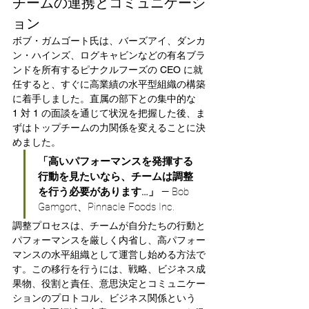
チームの連携とコミュニケーシ
ョン
ボブ・ガムゴート氏は、バーズアイ、ダンカ
ン・ハインズ、ログキャビンなどの有名ブラ
ンドを所有するピナクルフーズの CEO に就
任すると、すぐに高業績の水平型組織の構築
に着手しました。直属の部下との集中的な 
1 対 1 の面談を通じて状況を把握した後、ま
ずはトップチームの力関係を変えることに決
めました。
「高いパフォーマンスを発揮する
行動を見たいなら、チームは調整
を行う必要があります…」
 — Bob 
Gamgort、Pinnacle Foods Inc.
調整プロセスは、チームが自分たちの行動と
パフォーマンスを厳しく内省し、高パフォー
マンスの水平組織として運営し始める方法で
す。この移行を行うには、戦略、ビジネス成
果物、役割と責任、意思決定とコミュニケー
ションのプロトコル、ビジネス関係という 