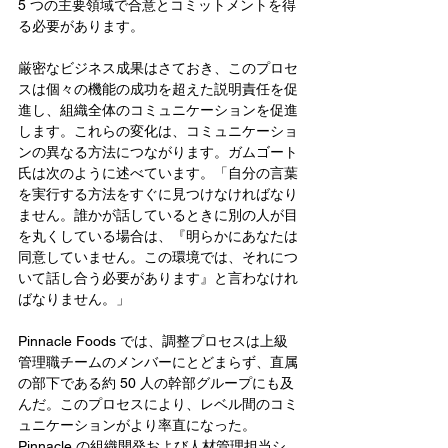
5 つの主要領域で合意とコミットメントを得
る必要があります。
厳密なビジネス成果はさておき、このプロセ
スは個々の機能の成功を超えた説明責任を促
進し、組織全体のコミュニケーションを促進
します。これらの変化は、コミュニケーショ
ンの異なる方法につながります。ガムゴート
氏は次のように述べています。「自分の言葉
を実行する方法をすぐに見つけなければなり
ません。誰かが話しているときに別の人が目
を丸くしている場合は、『明らかにあなたは
同意していません。この環境では、それにつ
いて話し合う必要があります』と言わなけれ
ばなりません。」
Pinnacle Foods では、調整プロセスは上級
管理職チームのメンバーにとどまらず、直属
の部下である約 50 人の幹部グループにも及
んだ。このプロセスにより、レベル間のコミ
ュニケーションがより率直になった。
Pinnacle の組織開発および人材管理担当シ