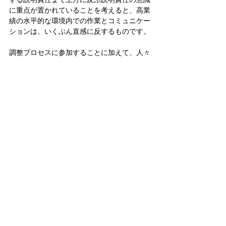
に重点が置かれていることを考えると、高業
績の水平的な環境内での作業とコミュニケー
ションは、いくぶん直感に反するものです。
調整プロセスに参加することに加えて、人々
は新しいスキルセットを習得して、そのよう
な環境で効果的にコミュニケーションをとる
ことを学ぶ必要があります。
これらのスキルには、
影響を与えること
、
積
極的に聞くこと
、
対立を管理すること
などが
含まれます。
ヘンケルス氏は、これらのスキルを習得する
前は、自分自身が効果的なコミュニケーショ
ンの妨げになることが多かったと認めていま
す。「誘導的な質問を避けること、個人的な
話を避けること、相手の言っていることを編
集しないこと、その代わりにまず相手を理解
しようとすることを学びました」と、同氏は
言います。