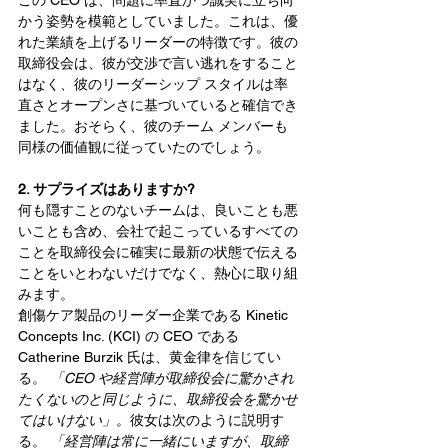
この CEO は、問題に率直かつ誠実に立ち向
かう姿勢を模範としていました。これは、優
れた業績を上げるリーダーの特徴です。彼の
取締役会は、彼が交渉で言い逃れをすること
はなく、彼のリーダーシップ スタイルは率
直さとオープンさに基づいていると確信でき
ました。おそらく、彼のチーム メンバーも
同様の価値観に従っていたのでしょう。
2. サプライズはありますか?
何も隠すことのないチームは、良いことも悪
いことも含め、会社で起こっているすべての
ことを取締役会に確実に最新の状態で伝える
ことをいとわないだけでなく、熱心に取り組
みます。
創傷ケア製品のリーダー企業である Kinetic 
Concepts Inc. (KCI) の CEO である 
Catherine Burzik 氏は、黄金律を信じてい
る。 
「CEO や経営陣が取締役会に驚かされ
たくないのと同じように、取締役会を驚かせ
てはいけない」。
彼女は次のように説明す
る。 
「経営陣は常に一緒にいますが、取締