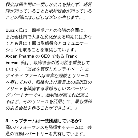
役会は四半期に一度しか会合を持たず、経営
陣が知っていることと取締役会が知っている
ことの間にはしばしばズレが生じます。」
Burzik 氏は、四半期ごとの会議の合間に、
また会社内で大きな変化がある時期には少な
くとも月に 1 回は取締役会とコミュニケー
ションを取ることを推奨しています。
Axcan Pharma の CEO である Frank 
Verwiel 氏は、取締役会の透明
性を重視して
います。「当社を買収したプライベート エ
クイティ ファームは豊富な経験とリソース
を有しており、戦略および運営上の選択肢の
メリットを議論する素晴らしいスパーリン
グ パートナーです。透明性が高まれば高ま
るほど、そのリソースを活用して、最も価値
のある会社を作ることができます。」
3. トップチームは一致団結しているか?
高いパフォーマンスを発揮するチームは、共
通の行動レパートリーを共有しています。