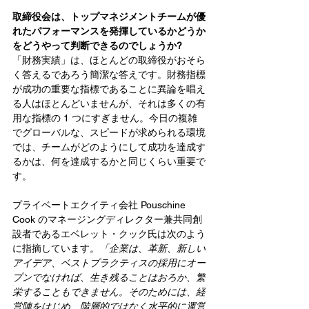
取締役会は、トップマネジメントチームが優
れたパフォーマンスを発揮しているかどうか
をどうやって判断できるのでしょうか?
「財務実績」は、ほとんどの取締役がおそら
く答えるであろう簡潔な答えです。財務指標
が成功の重要な指標であることに異論を唱え
る人はほとんどいませんが、それは多くの有
用な指標の 1 つにすぎません。今日の複雑
でグローバルな、スピードが求められる環境
では、チームがどのようにして成功を達成す
るかは、何を達成するかと同じくらい重要で
す。
プライベートエクイティ会社 Pouschine 
Cook のマネージングディレクター兼共同創
設者であるエベレット・クック氏は次のよう
に指摘しています
。「企業は、革新、新しい
アイデア、ベストプラクティスの採用にオー
プンでなければ、生き残ることはおろか、繁
栄することもできません。そのためには、経
営陣をはじめ、階層的ではなく水平的に運営