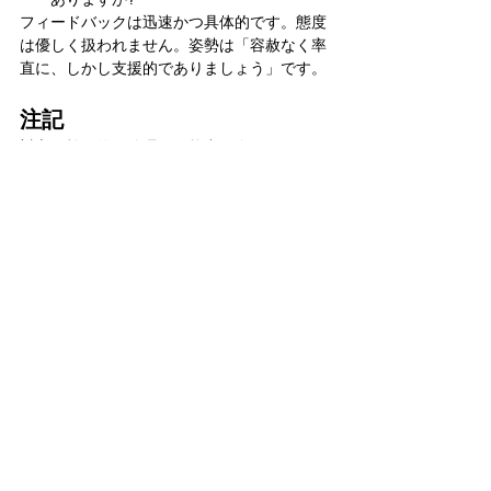
フィードバックは迅速かつ具体的です。態度
は優しく扱われません。姿勢は「容赦なく率
直に、しかし支援的でありましょう」です。
注記
対立を効果的に管理する能力を身につけたこ
とで、ヘルスケア チームは単なる名ばかり
のチームではなく、実際にリーダーシップ 
チームになりました。新しいゼネラル マネ
ージャーはまだ任命されていませんが、チー
ムはビジネスをうまく運営し、そのプロセス
を楽しんでいます。
新しいリーダーが採用された場合、チームは
そのリーダーを紛争管理プロセスに統合し、
整合性と高いパフォーマンスを確保できると
いう自信があります。
マーク・ランズバーグは、ニュージャージー
州レッジウッドに拠点を置くコンサルティン
グ会社、ガットマン・デベロップメント・ス
トラテジーズのシニアコンサルタントです。