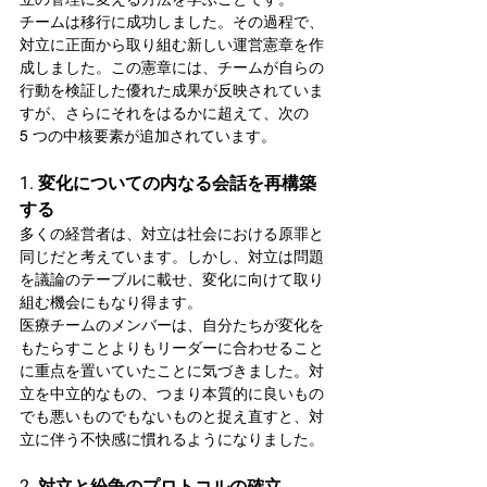
チームは移行に成功しました。その過程で、
対立に正面から取り組む新しい運営憲章を作
成しました。この憲章には、チームが自らの
行動を検証した優れた成果が反映されていま
すが、さらにそれをはるかに超えて、次の 
5 つの中核要素が追加されています。
1. 変化についての内なる会話を再構築
する
多くの経営者は、対立は社会における原罪と
同じだと考えています。しかし、対立は問題
を議論のテーブルに載せ、変化に向けて取り
組む機会にもなり得ます。
医療チームのメンバーは、自分たちが変化を
もたらすことよりもリーダーに合わせること
に重点を置いていたことに気づきました。対
立を中立的なもの、つまり本質的に良いもの
でも悪いものでもないものと捉え直すと、対
立に伴う不快感に慣れるようになりました。
2. 対立と紛争のプロトコルの確立