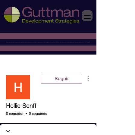
Mais ações
Seguir
Hollie Senff
0 seguidor
0 seguindo