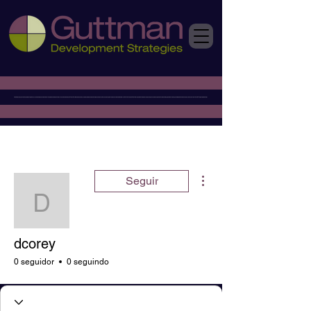
Mais ações
Seguir
dcorey
dcorey
0 seguidor
0 seguindo