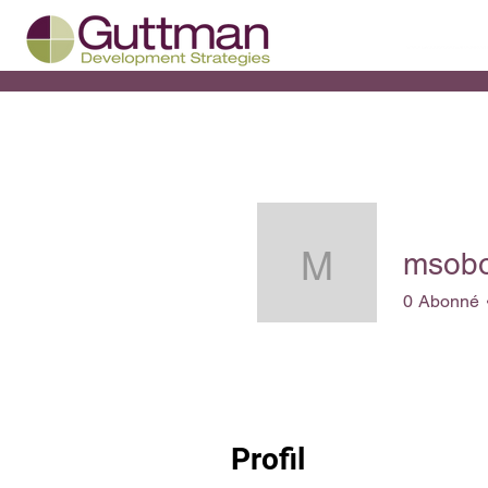
msob
msobon
0
Abonné
Profil