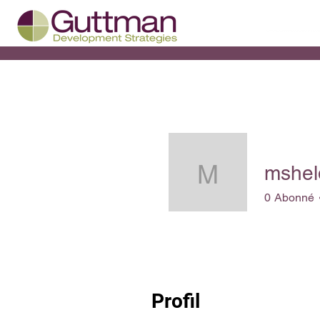
mshel
msheldon
0
Abonné
Profil