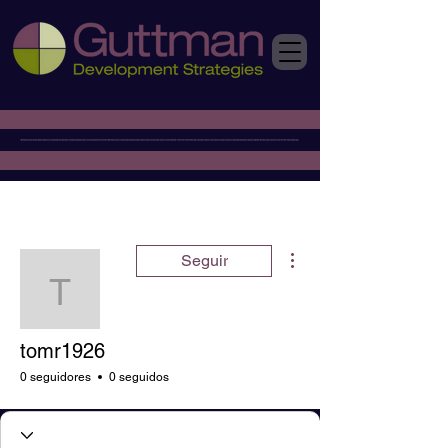
Más acciones
Seguir
tomr1926
tomr1926
0 seguidores
0 seguidos